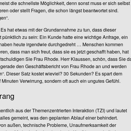
ist die schnellste Möglichkeit, denn sonst muss er sich selbst
en oder stellt Fragen, die schon längst beantwortet sind.
gen“.
r: Es hat etwas mit der Grundannahme zu tun, dass dieser
 pünktlich zu sein: Ein Kunde hatte eine wichtige Anfrage, ein
er haben heute irgendwie durchgedreht … Menschen kommen
eren, dass man sich freut, dass sie es jetzt geschafft haben, hat
ntschuldigen Sie Frau Rhode. Herr Klaussen, schön, dass Sie d
s gerade den Geschäftsbericht von Frau Rhode an und werden
. Dieser Satz kostet wieviel? 30 Sekunden? Es spart dem
Minuten Verwirrung, sondern oft auch ein ungutes Gefühl.
rang
entlich aus der Themenzentrierten Interaktion (TZI) und lautet
 alles gemeint, was den geplanten Ablauf einer behindert.
rm von außen, technische Probleme, Unaufmerksamkeit der