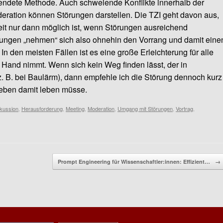
ndete Methode. Auch schwelende Konflikte innerhalb der
ration können Störungen darstellen. Die TZI geht davon aus,
it nur dann möglich ist, wenn Störungen ausreichend
Störungen „nehmen“ sich also ohnehin den Vorrang und damit eine
n den meisten Fällen ist es eine große Erleichterung für alle
Hand nimmt. Wenn sich kein Weg finden lässt, der in
. B. bei Baulärm), dann empfehle ich die Störung dennoch kurz
eben damit leben müsse.
kussion
,
Herausforderung
,
Meeting
,
Moderation
,
Umgang mit Störungen
,
Vortrag
,
Prompt Engineering für Wissenschaftler:innen: Effizient…
→