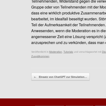
Teilnehmenden, Widerstand gegen die verwe
Gruppe oder von Teilnehmenden mit der Mode
dass eine wirklich produktive Zusammenarbe
bearbeitet, im Idealfall beseitigt wurden. 
Teil der Aufmerksamkeit der Teilnehmenden. I
Anwesenden, wenn die Moderation es in die 
angemessener Zeit eine Lösung verspricht (z
anzusprechen und zu verkünden, dass man 
Veröffentlicht in
Moderation
,
Tutorials
und verschlagwortet mit
Dis
Zuspätkommen
.
Beitragsnavigation
←
Einsatz von ChatGPT zur Simulation…