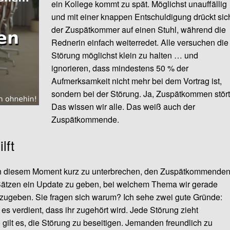
ein Kollege kommt zu spät. Möglichst unauffällig
und mit einer knappen Entschuldigung drückt sic
der Zuspätkommer auf einen Stuhl, während die
Rednerin einfach weiterredet. Alle versuchen die
Störung möglichst klein zu halten … und
ignorieren, dass mindestens 50 % der
Aufmerksamkeit nicht mehr bei dem Vortrag ist,
sondern bei der Störung. Ja, Zuspätkommen stört
Das wissen wir alle. Das weiß auch der
Zuspätkommende.
lft
 in diesem Moment kurz zu unterbrechen, den Zuspätkommende
i Sätzen ein Update zu geben, bei welchem Thema wir gerade
zugeben. Sie fragen sich warum? Ich sehe zwei gute Gründe:
es verdient, dass ihr zugehört wird. Jede Störung zieht
ilt es, die Störung zu beseitigen. Jemanden freundlich zu