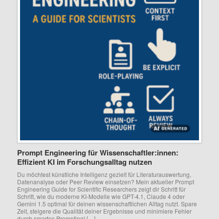
Prompt Engineering für Wissenschaftler:innen:
Effizient KI im Forschungsalltag nutzen
Du möchtest künstliche Intelligenz gezielt für Literaturauswertung,
Datenanalyse oder Peer Review einsetzen? Mein aktueller Prompt
Engineering Guide for Scientific Researchers zeigt dir Schritt für
Schritt, wie du moderne KI-Modelle wie GPT-4.1, Claude 4 oder
Gemini 1.5 optimal für deinen wissenschaftlichen Alltag nutzt. Spare
Zeit, steigere die Qualität deiner Ergebnisse und minimiere Fehler
durch smartes Prompting! […]