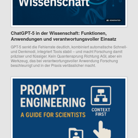
ChatGPT‑5 in der Wissenschaft: Funktionen,
Anwendungen und verantwortungsvoller Einsatz
GPT-5 senkt die Fehlerrate deutlich, kombiniert automatische Schnell-
und Denkmodi, integriert Tools stabil – und macht Forschung damit
präziser und flüssiger. Kein Quantensprung Richtung AGI, aber ein
Werkzeug, das bei verantwortungsvoller Anwendung Forschung
beschleunigt und in der Praxis verlässlicher macht.