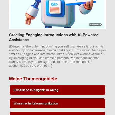
Creating Engaging Introductions with AI-Powered
Assistance
(Deutsch: siehe unten) Introducing yourself in a new setting, such as
a workshop or conference, can be challenging. This prompt helps you
craft an engaging and informative introduction with a touch of humor.
By leveraging AI, you can create a personalized introduction that
clearly conveys your background, interests, and reasons for
attending. Copy the prompt […]
Meine Themengebiete
Künstliche Intelligenz im Alltag
Wissenschaftskommunikation