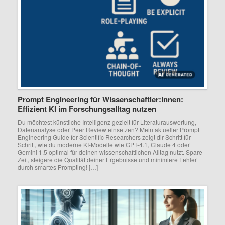
Prompt Engineering für Wissenschaftler:innen:
Effizient KI im Forschungsalltag nutzen
Du möchtest künstliche Intelligenz gezielt für Literaturauswertung,
Datenanalyse oder Peer Review einsetzen? Mein aktueller Prompt
Engineering Guide for Scientific Researchers zeigt dir Schritt für
Schritt, wie du moderne KI-Modelle wie GPT-4.1, Claude 4 oder
Gemini 1.5 optimal für deinen wissenschaftlichen Alltag nutzt. Spare
Zeit, steigere die Qualität deiner Ergebnisse und minimiere Fehler
durch smartes Prompting! […]