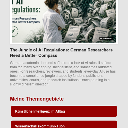
The Jungle of AI Regulations: German Researchers
Need a Better Compass
German academia does not suffer from a lack of AI rules. It suffers
from too many overlapping, inconsistent, and sometimes outdated
ones. For researchers, reviewers, and students, everyday AI use has
become a compliance jungle shaped by funders, publishers,
universities, courts, and research institutions—each pointing in a
slightly different direction.
Meine Themengebiete
Künstliche Intelligenz im Alltag
Wissenschaftskommunikation